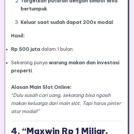
Targetkan putaran dengan simbol Wild
bertumpuk
.
Keluar saat sudah dapat 200x modal
.
Hasil:
Rp 500 juta
dalam 1 bulan.
Sekarang punya
warung makan dan investasi
properti
.
Alasan Main Slot Online:
“Dulu susah cari uang, sekarang bisa ngasih
makan keluarga dari main slot. Tapi harus pinter
atur modal!”
4. “Maxwin Rp 1 Miliar,