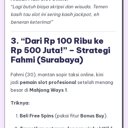
“Lagi butuh biaya skripsi dan wisuda. Temen
kasih tau slot ini sering kasih jackpot, eh
beneran keterima!”
3. “Dari Rp 100 Ribu ke
Rp 500 Juta!” – Strategi
Fahmi (Surabaya)
Fahmi (30), mantan sopir taksi online, kini
jadi
pemain slot profesional
setelah menang
besar di
Mahjong Ways 1
.
Triknya:
Beli Free Spins
(pakai fitur
Bonus Buy
).