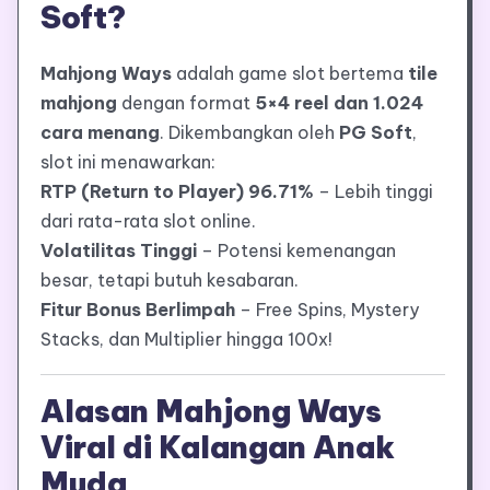
Soft?
Mahjong Ways
adalah game slot bertema
tile
mahjong
dengan format
5×4 reel dan 1.024
cara menang
. Dikembangkan oleh
PG Soft
,
slot ini menawarkan:
RTP (Return to Player) 96.71%
– Lebih tinggi
dari rata-rata slot online.
Volatilitas Tinggi
– Potensi kemenangan
besar, tetapi butuh kesabaran.
Fitur Bonus Berlimpah
– Free Spins, Mystery
Stacks, dan Multiplier hingga 100x!
Alasan Mahjong Ways
Viral di Kalangan Anak
Muda