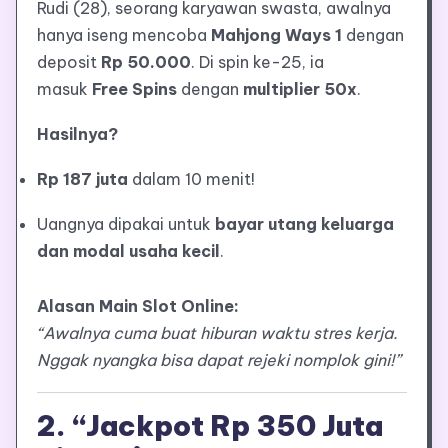
Rudi (28), seorang karyawan swasta, awalnya
hanya iseng mencoba
Mahjong Ways 1
dengan
deposit
Rp 50.000
. Di spin ke-25, ia
masuk
Free Spins
dengan
multiplier 50x
.
Hasilnya?
Rp 187 juta
dalam 10 menit!
Uangnya dipakai untuk
bayar utang keluarga
dan modal usaha kecil
.
Alasan Main Slot Online:
“Awalnya cuma buat hiburan waktu stres kerja.
Nggak nyangka bisa dapat rejeki nomplok gini!”
2. “Jackpot Rp 350 Juta