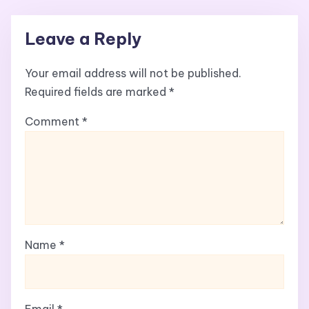
Leave a Reply
Your email address will not be published.
Required fields are marked
*
Comment
*
Name
*
Email
*