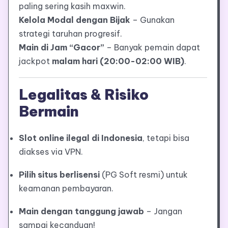
paling sering kasih maxwin.
Kelola Modal dengan Bijak
– Gunakan
strategi taruhan progresif.
Main di Jam “Gacor”
– Banyak pemain dapat
jackpot
malam hari (20:00-02:00 WIB)
.
Legalitas & Risiko
Bermain
Slot online ilegal di Indonesia
, tetapi bisa
diakses via VPN.
Pilih situs berlisensi
(PG Soft resmi) untuk
keamanan pembayaran.
Main dengan tanggung jawab
– Jangan
sampai kecanduan!