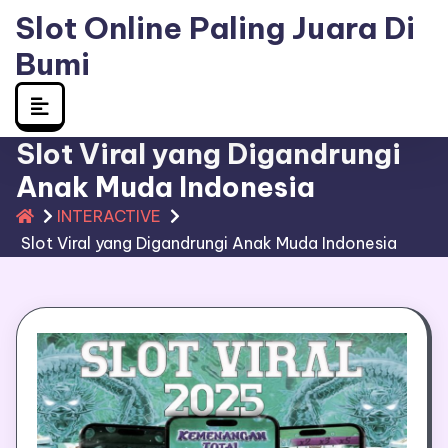
Skip
Slot Online Paling Juara Di
to
Bumi
content
Slot Viral yang Digandrungi
Anak Muda Indonesia
INTERACTIVE
Slot Viral yang Digandrungi Anak Muda Indonesia