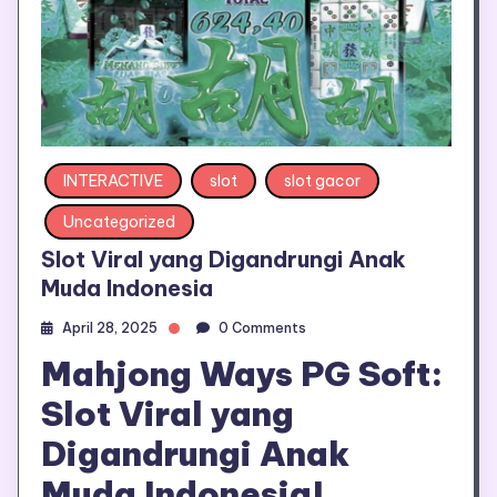
INTERACTIVE
slot
slot gacor
Uncategorized
Slot Viral yang Digandrungi Anak
Muda Indonesia
April 28, 2025
0 Comments
Mahjong Ways PG Soft:
Slot Viral yang
Digandrungi Anak
Muda Indonesia!