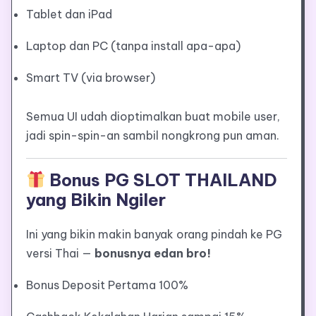
Tablet
dan
iPad
Laptop
dan
PC (
tanpa
install
apa-
apa)
Smart
TV (
via
browser)
Semua
UI
udah
dioptimalkan
buat
mobile
user,
jadi
spin-
spin-
an
sambil
nongkrong
pun
aman.
Bonus
PG
SLOT
THAILAND
yang
Bikin
Ngiler
Ini
yang
bikin
makin
banyak
orang
pindah
ke
PG
versi
Thai —
bonusnya
edan
bro!
Bonus
Deposit
Pertama
100%