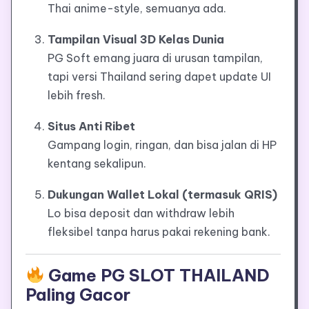
Thai
anime-
style,
semuanya
ada.
Tampilan
Visual
3D
Kelas
Dunia
PG
Soft
emang
juara
di
urusan
tampilan,
tapi
versi
Thailand
sering
dapet
update
UI
lebih
fresh.
Situs
Anti
Ribet
Gampang
login,
ringan,
dan
bisa
jalan
di
HP
kentang
sekalipun.
Dukungan
Wallet
Lokal (
termasuk
QRIS)
Lo
bisa
deposit
dan
withdraw
lebih
fleksibel
tanpa
harus
pakai
rekening
bank.
Game
PG
SLOT
THAILAND
Paling
Gacor