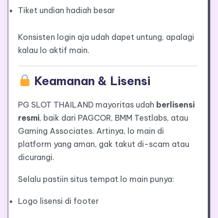
Tiket
undian
hadiah
besar
Konsisten
login
aja
udah
dapet
untung,
apalagi
kalau
lo
aktif
main.
Keamanan &
Lisensi
PG
SLOT
THAILAND
mayoritas
udah
berlisensi
resmi
,
baik
dari
PAGCOR,
BMM
Testlabs,
atau
Gaming
Associates.
Artinya,
lo
main
di
platform
yang
aman,
gak
takut
di-
scam
atau
dicurangi.
Selalu
pastiin
situs
tempat
lo
main
punya:
Logo
lisensi
di
footer