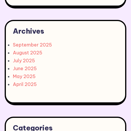
Archives
September 2025
August 2025
July 2025
June 2025
May 2025
April 2025
Categories