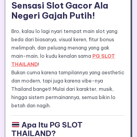
Sensasi
Slot
Gacor
Ala
Negeri
Gajah
Putih!
Bro,
kalau
lo
lagi
nyari
tempat
main
slot
yang
beda
dari
biasanya,
visual
keren,
fitur
bonus
melimpah,
dan
peluang
menang
yang
gak
main-
main,
lo
kudu
kenalan
sama
PG
SLOT
THAILAND
!
Bukan
cuma
karena
tampilannya
yang
aesthetic
dan
modern,
tapi
juga
karena
vibe-
nya
Thailand
banget!
Mulai
dari
karakter,
musik,
hingga
sistem
permainannya,
semua
bikin
lo
betah
dan
nagih.
Apa
Itu
PG
SLOT
THAILAND?