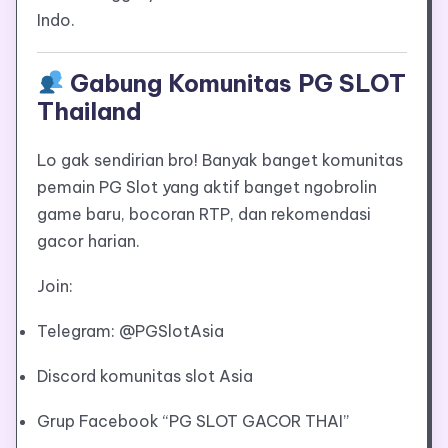
Indo.
Gabung
Komunitas
PG
SLOT
Thailand
Lo
gak
sendirian
bro!
Banyak
banget
komunitas
pemain
PG
Slot
yang
aktif
banget
ngobrolin
game
baru,
bocoran
RTP,
dan
rekomendasi
gacor
harian.
Join:
Telegram: @
PGSlotAsia
Discord
komunitas
slot
Asia
Grup
Facebook “
PG
SLOT
GACOR
THAI”