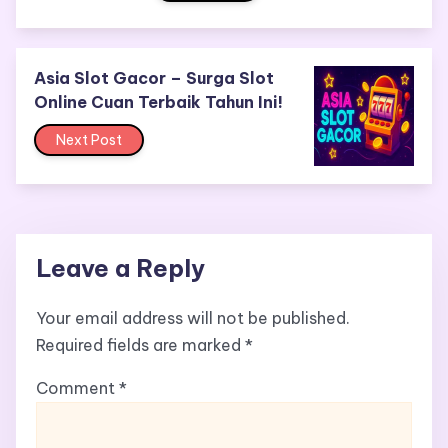
Asia Slot Gacor – Surga Slot
Online Cuan Terbaik Tahun Ini!
Next Post
Leave a Reply
Your email address will not be published.
Required fields are marked
*
Comment
*