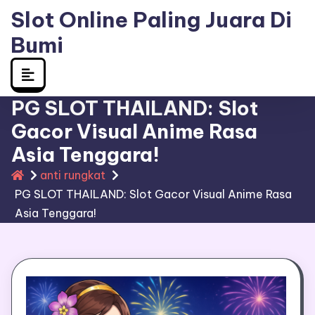
Skip
Slot Online Paling Juara Di
to
Bumi
content
PG SLOT THAILAND: Slot
Gacor Visual Anime Rasa
Asia Tenggara!
anti rungkat
PG SLOT THAILAND: Slot Gacor Visual Anime Rasa
Asia Tenggara!