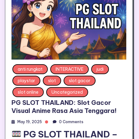
anti rungkat
INTERACTIVE
judi
playstar
slot
slot gacor
slot online
Uncategorized
PG SLOT THAILAND: Slot Gacor
Visual Anime Rasa Asia Tenggara!
May 19, 2025
0 Comments
PG
SLOT
THAILAND –