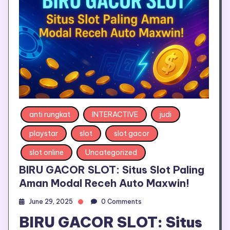
anti rungkat
INTERACTIVE
judi
playstar
slot
slot gacor
slot online
Uncategorized
BIRU GACOR SLOT: Situs Slot Paling
Aman Modal Receh Auto Maxwin!
June 29, 2025
0 Comments
BIRU GACOR SLOT: Situs