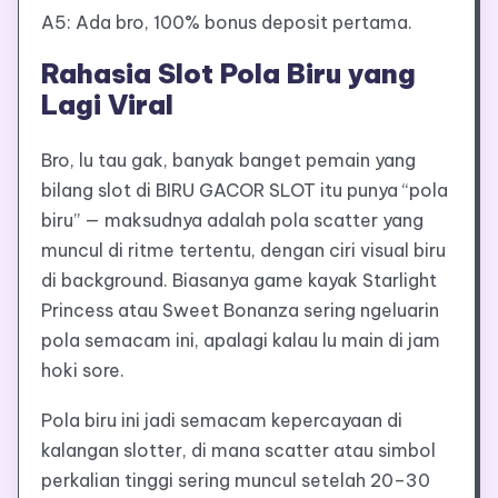
A5: Ada bro, 100% bonus deposit pertama.
Rahasia Slot Pola Biru yang
Lagi Viral
Bro, lu tau gak, banyak banget pemain yang
bilang slot di BIRU GACOR SLOT itu punya “pola
biru” — maksudnya adalah pola scatter yang
muncul di ritme tertentu, dengan ciri visual biru
di background. Biasanya game kayak Starlight
Princess atau Sweet Bonanza sering ngeluarin
pola semacam ini, apalagi kalau lu main di jam
hoki sore.
Pola biru ini jadi semacam kepercayaan di
kalangan slotter, di mana scatter atau simbol
perkalian tinggi sering muncul setelah 20–30