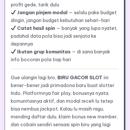
profit gede, tarik dulu
Jangan pinjem modal
— selalu pake budget
dingin, jangan budget kebutuhan sehari-hari
Catat hasil spin
— banyak yang lupa nyatet,
padahal data pola bisa jadi senjata ke
depannya
Ikutan grup komunitas
— di sana banyak
info bocoran pola tiap hari
Gue ulangin lagi bro,
BIRU GACOR SLOT
ini
bener-bener jadi primadona baru buat slotter
Indo. Platformnya fair play, bonusnya nyata,
komunitasnya aktif, dan modal receh lu tetep
bisa nembus jackpot. Kalau lu masih ragu,
mending daftar dulu, klaim bonus new member,
dan cobain sendiri sensasi spin biru yang lagi