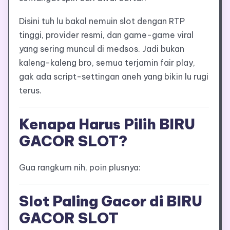
Disini tuh lu bakal nemuin slot dengan RTP
tinggi, provider resmi, dan game-game viral
yang sering muncul di medsos. Jadi bukan
kaleng-kaleng bro, semua terjamin fair play,
gak ada script-settingan aneh yang bikin lu rugi
terus.
Kenapa Harus Pilih BIRU
GACOR SLOT?
Gua rangkum nih, poin plusnya:
Slot Paling Gacor di BIRU
GACOR SLOT