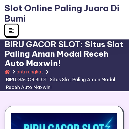
Skip
Slot Online Paling Juara Di
to
Bumi
content
BIRU GACOR SLOT: Situs Slot
Paling Aman Modal Receh
Auto Maxwin!
anti rungkat
BIRU GACOR SLOT: Situs Slot Paling Aman Modal
Receh Auto Maxwin!