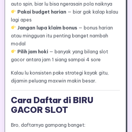
auto spin, biar lu bisa ngerasain pola naiknya
Pakai budget harian
— biar gak kalap kalau
lagi apes
Jangan lupa klaim bonus
— bonus harian
atau mingguan itu penting banget nambah
modal
Pilih jam hoki
— banyak yang bilang slot
gacor antara jam 1 siang sampai 4 sore
Kalau lu konsisten pake strategi kayak gitu,
dijamin peluang maxwin makin besar.
Cara Daftar di BIRU
GACOR SLOT
Bro, daftarnya gampang banget: