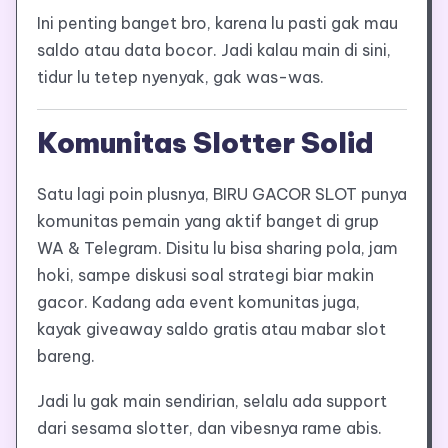
Ini penting banget bro, karena lu pasti gak mau
saldo atau data bocor. Jadi kalau main di sini,
tidur lu tetep nyenyak, gak was-was.
Komunitas Slotter Solid
Satu lagi poin plusnya, BIRU GACOR SLOT punya
komunitas pemain yang aktif banget di grup
WA & Telegram. Disitu lu bisa sharing pola, jam
hoki, sampe diskusi soal strategi biar makin
gacor. Kadang ada event komunitas juga,
kayak giveaway saldo gratis atau mabar slot
bareng.
Jadi lu gak main sendirian, selalu ada support
dari sesama slotter, dan vibesnya rame abis.