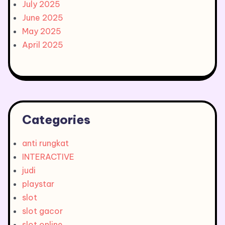
July 2025
June 2025
May 2025
April 2025
Categories
anti rungkat
INTERACTIVE
judi
playstar
slot
slot gacor
slot online