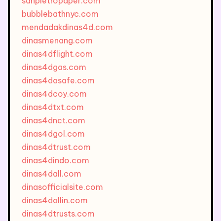
sanpietropaper.com
bubblebathnyc.com
mendadakdinas4d.com
dinasmenang.com
dinas4dflight.com
dinas4dgas.com
dinas4dasafe.com
dinas4dcoy.com
dinas4dtxt.com
dinas4dnct.com
dinas4dgol.com
dinas4dtrust.com
dinas4dindo.com
dinas4dall.com
dinasofficialsite.com
dinas4dallin.com
dinas4dtrusts.com