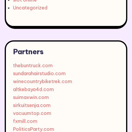
Uncategorized
Partners
thebuntruck.com
sundarahairstudio.com
winecountrybiketrek.com
altkebaya4d.com
suimaxwin.com
sirkuitsenja.com
vacuumtop.com
fxmill.com
PoliticsParty.com